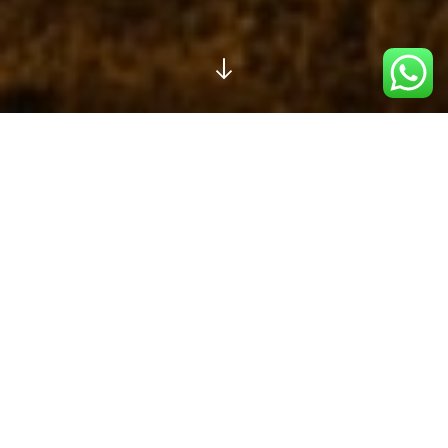
DAVA TAKİBİ
DANIŞMANLIK
ARABULUCULUK