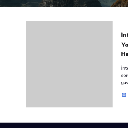
İn
Ya
Ha
İnt
sor
güv