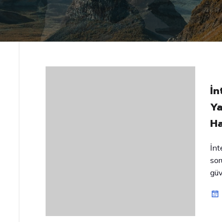
İn
Ya
Ha
İnt
sor
güv