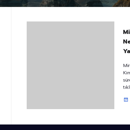
Mi
Ne
Ya
Mir
Kim
sür
tık