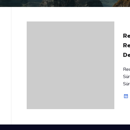
Re
Re
De
Red
Sür
Sür