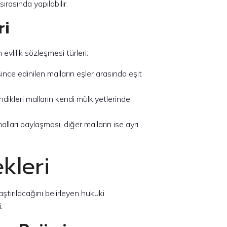
ırasında yapılabilir.
ri
n evlilik sözleşmesi türleri:
esince edinilen malların eşler arasında eşit
dindikleri malların kendi mülkiyetlerinde
i malları paylaşması, diğer malların ise ayrı
kleri
laştırılacağını belirleyen hukuki
: