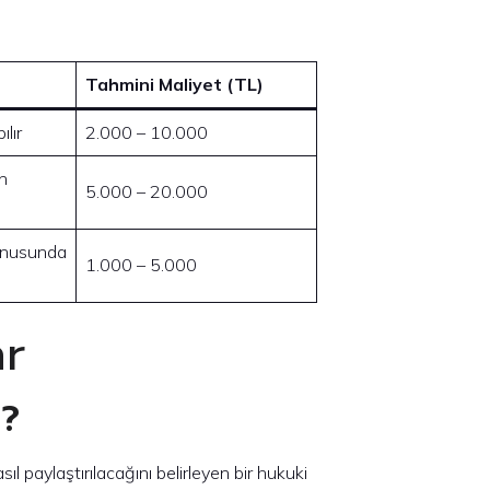
Tahmini Maliyet (TL)
ılır
2.000 – 10.000
n
5.000 – 20.000
konusunda
1.000 – 5.000
ar
r?
asıl paylaştırılacağını belirleyen bir hukuki