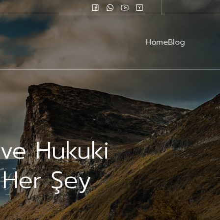
Home
Blog
) ve Hukuki
 Her Şey