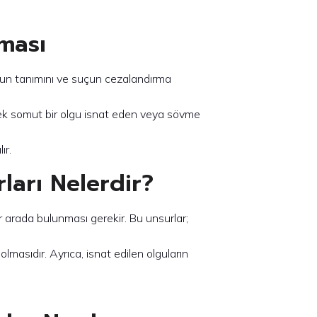
ması
un tanımını ve suçun cezalandırma
cek somut bir olgu isnat eden veya sövme
ır.
arı Nelerdir?
ir arada bulunması gerekir. Bu unsurlar;
masıdır. Ayrıca, isnat edilen olguların