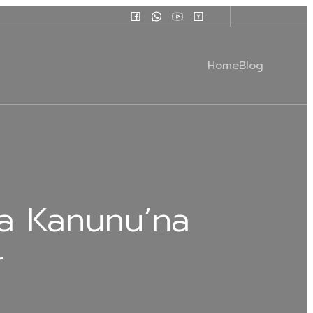
Home
Blog
za Kanunu’na
r