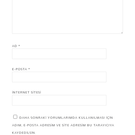
AD
*
E-POSTA
*
İNTERNET SITESI
DAHA SONRAKI YORUMLARIMDA KULLANILMASI IÇIN
ADIM, E-POSTA ADRESIM VE SITE ADRESIM BU TARAYICIYA
KAYDEDILSIN.