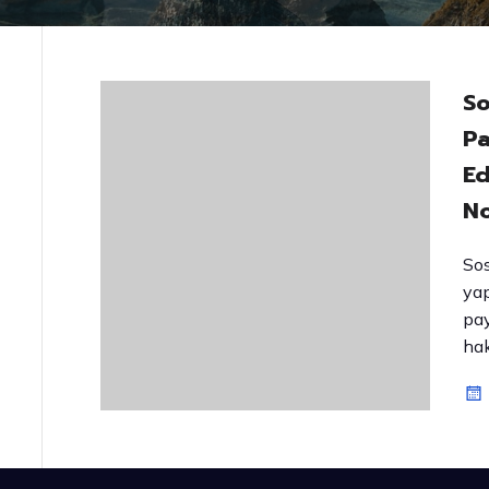
So
Pa
Ed
No
Sos
yap
pay
hak