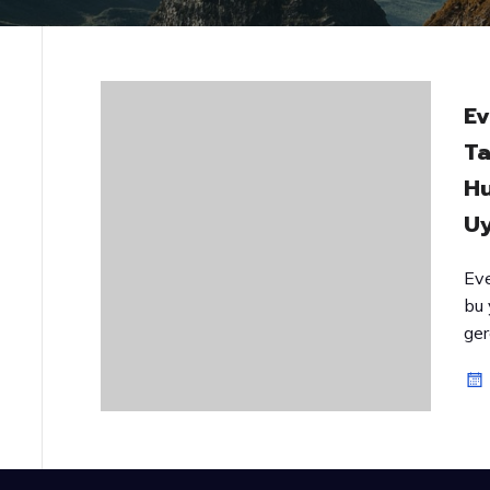
Ev
Ta
Hu
U
Eve
bu 
ger