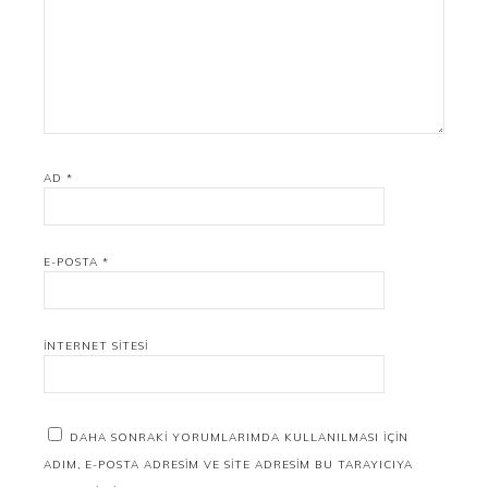
AD
*
E-POSTA
*
İNTERNET SITESI
DAHA SONRAKI YORUMLARIMDA KULLANILMASI IÇIN
ADIM, E-POSTA ADRESIM VE SITE ADRESIM BU TARAYICIYA